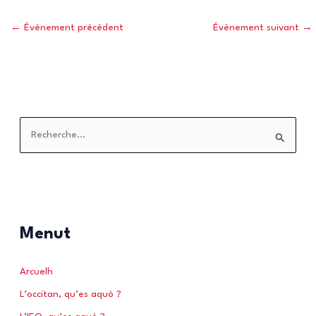
←
Évènement précédent
Évènement suivant
→
R
e
c
h
e
r
Menut
c
h
Arcuelh
e
L’occitan, qu’es aquò ?
r