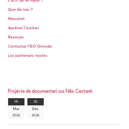
L’IEO, qu’es aquò ?
Que de nau ?
:
Mascaret
Apréner l’occitan
Resorças
Contactar l’IEO Gironda
Los partenaris nostes
Projècte de documentari sus Fèlix Castanh
19
10
Mai
Déc
2026
2026