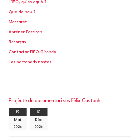
L’IEO, qu’es aquò ?
Que de nau ?
:
Mascaret
Apréner l’occitan
Resorças
Contactar l’IEO Gironda
Los partenaris nostes
Projècte de documentari sus Fèlix Castanh
19
10
Mai
Déc
2026
2026