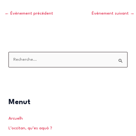
←
Évènement précédent
Évènement suivant
→
R
e
c
h
e
r
Menut
c
h
Arcuelh
e
L’occitan, qu’es aquò ?
r