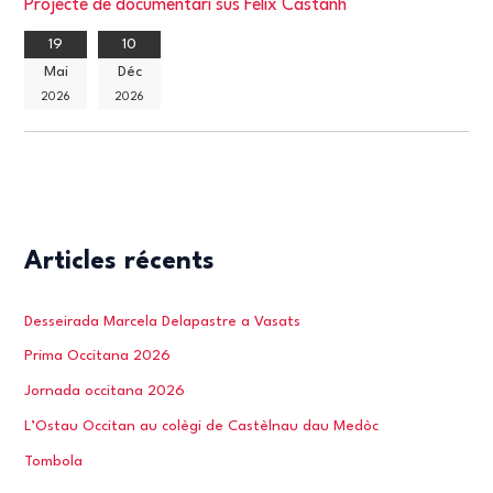
Projècte de documentari sus Fèlix Castanh
19
10
Mai
Déc
2026
2026
Articles récents
Desseirada Marcela Delapastre a Vasats
Prima Occitana 2026
Jornada occitana 2026
L’Ostau Occitan au colègi de Castèlnau dau Medòc
Tombola