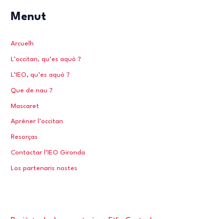
e
Menut
r
c
Arcuelh
h
L’occitan, qu’es aquò ?
e
L’IEO, qu’es aquò ?
r
Que de nau ?
Mascaret
:
Apréner l’occitan
Resorças
Contactar l’IEO Gironda
Los partenaris nostes