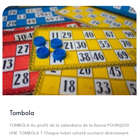
dau
Medòc
Tombola
TOMBOLA Au profit de la calandreta de la Dauna POURQUOI
UNE TOMBOLA ? Chaque ticket acheté soutient directement