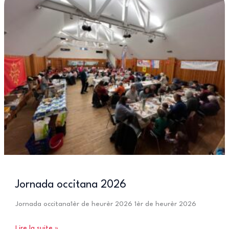
Jornada occitana 2026
Jornada occitana1èr de heurèr 2026 1èr de heurèr 2026
Jornada
Lire la suite »