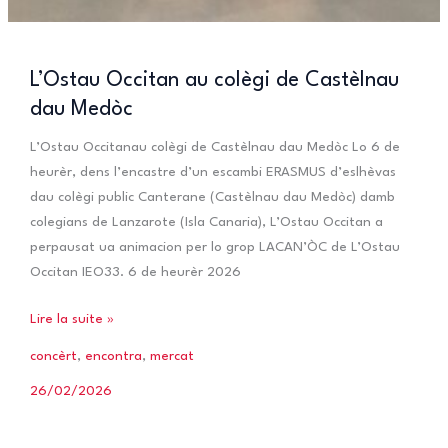
L’Ostau Occitan au colègi de Castèlnau
dau Medòc
L’Ostau Occitanau colègi de Castèlnau dau Medòc Lo 6 de
heurèr, dens l’encastre d’un escambi ERASMUS d’eslhèvas
dau colègi public Canterane (Castèlnau dau Medòc) damb
colegians de Lanzarote (Isla Canaria), L’Ostau Occitan a
perpausat ua animacion per lo grop LACAN’ÒC de L’Ostau
Occitan IEO33. 6 de heurèr 2026
L’Ostau
Lire la suite »
Occitan
concèrt
,
encontra
,
mercat
au
26/02/2026
colègi
de
Castèlnau