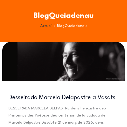
Aller
au
BlogQueiadenau
contenu
Accueil
BlogQueiadenau
Desseirada Marcela Delapastre a Vasats
DESSEIRADA MARCELA DELPASTRE dens l’encastre deu
Printemps des Poètese deu centenari de la vaduda de
Marcela Delpastre Dissabte 21 de març de 2026, dens