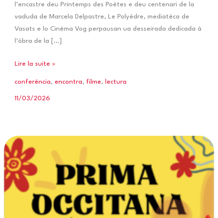
l’encastre deu Printemps des Poètes e deu centenari de la
vaduda de Marcela Delpastre, Le Polyèdre, mediatèca de
Vasats e lo Cinéma Vog perpausan ua desseirada dedicada à
l’òbra de la […]
Desseirada
Lire la suite »
Marcela
conferéncia
,
encontra
,
filme
,
lectura
Delapastre
11/03/2026
a
Vasats