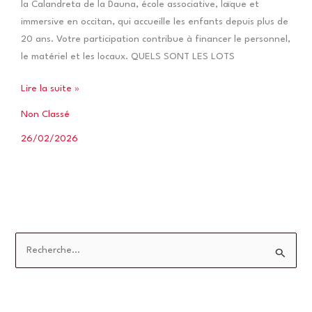
la Calandreta de la Dauna, école associative, laïque et
immersive en occitan, qui accueille les enfants depuis plus de
20 ans. Votre participation contribue à financer le personnel,
le matériel et les locaux. QUELS SONT LES LOTS
Tombola
Lire la suite »
Non Classé
26/02/2026
R
e
c
h