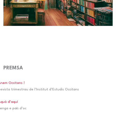
PREMSA
nem Occitans !
evista trimestrau de l’Institut d’Estudis Occitans
quò d’aquí
enga e païs d’oc