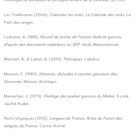
historique de Bordeaux et du département de la Girond
e, 123-132.
Los Tradinaires (2006).
Cabirolar los mòts, La Cabriole des mots
. La
Part des anges.
Luchaire, A. (1881).
Recueil de textes de l’ancien dialecte gascon,
e
d’après des documents antérieurs au XIV
siècle
. Maisonneuve.
Manciet, B. & Lubat, B. (2001).
Poïésiques
. Labeluz.
Masson, F. (1980).
Histoires, dichudes é countes gascouns dou
Garounès
. Maumy-Aristégui.
Monestier, J. (1975).
Florilège des poètes gascons du Médoc
. Escole
Jaufré Rudel.
Nuits atypiques (2010).
Langues de France, Actes du Forum des
langues de France
. Castor Astral.