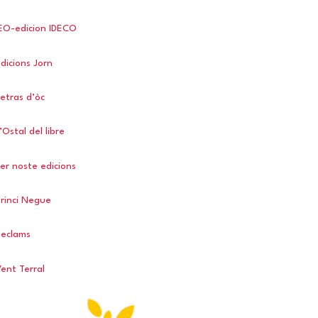
EO-edicion IDECO
dicions Jorn
etras d’òc
’Ostal del libre
er noste edicions
rinci Negue
Reclams
ent Terral