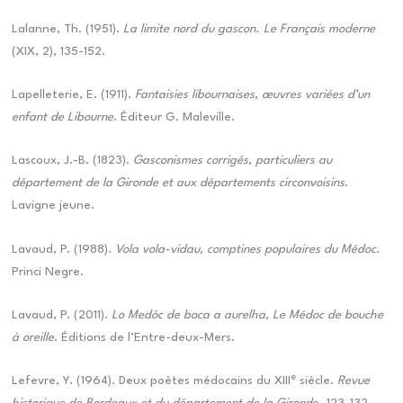
Lalanne, Th. (1951).
La limite nord du gascon. Le Français moderne
(XIX, 2), 135-152.
Lapelleterie, E. (1911).
Fantaisies libournaises, œuvres variées d’un
enfant de Libourne
. Éditeur G. Maleville.
Lascoux, J.-B. (1823).
Gasconismes corrigés, particuliers au
département de la Gironde et aux départements circonvoisins
.
Lavigne jeune.
Lavaud, P. (1988).
Vola vola-vidau, comptines populaires du Médoc
.
Princi Negre.
Lavaud, P. (2011).
Lo Medòc de boca a aurelha, Le Médoc de bouche
à oreille
. Éditions de l’Entre-deux-Mers.
e
Lefevre, Y. (1964). Deux poètes médocains du XIII
siècle.
Revue