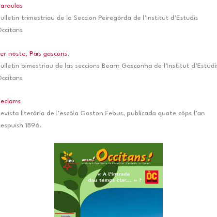
araulas
ulletin trimestriau de la Seccion Peiregòrda de l’Institut d’Estudis
ccitans
er noste, Païs gascons
,
ulletin bimestriau de las seccions Bearn Gasconha de l’Institut d’Estudi
ccitans
Reclams
evista literària de l’escòla Gaston Febus, publicada quate còps l’an
espuish 1896.