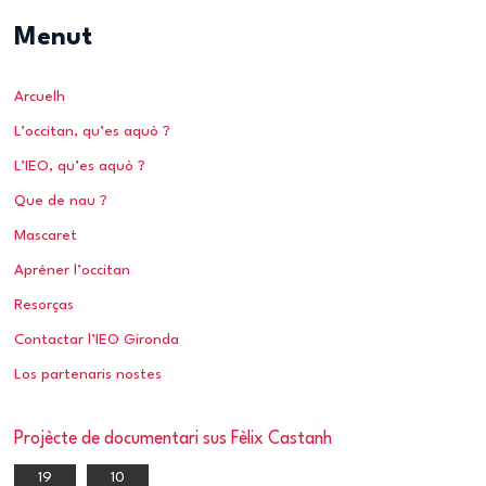
c
Menut
h
e
Arcuelh
r
L’occitan, qu’es aquò ?
c
h
L’IEO, qu’es aquò ?
e
Que de nau ?
r
Mascaret
Apréner l’occitan
:
Resorças
Contactar l’IEO Gironda
Los partenaris nostes
Projècte de documentari sus Fèlix Castanh
19
10