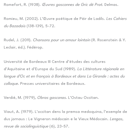
Romefort, R. (1938).
Œuvres gasconnes de Gric dé Prat
. Delmas.
Romieu, M. (2002). L’Œuvre poétique de Pèir de Ladils.
Les Cahiers
du Bazadais
(138-139), 5-72.
Rudel, J. (2011).
Chansons pour un amour lointain
(R. Rosenstein & Y.
Leclair, éd.). Fédérop.
Université de Bordeaux III Centre d’études des cultures
d’Aquitaine et d’Europe du Sud (1989).
La Littérature régionale en
langue d’Oc et en français à Bordeaux et dans La Gironde : actes du
colloque
. Presses universitaires de Bordeaux.
Verdié, M. (1979),
Obras gasconas
. L’Ostau Occitan.
Viaut, A. (1979). L’occitan dens la premsa medoquina, l’exemple de
dus jornaus : Le Vigneron médocain e le Vieux Médocain.
Lengas,
revue de sociolinguistique
(6), 23-57.