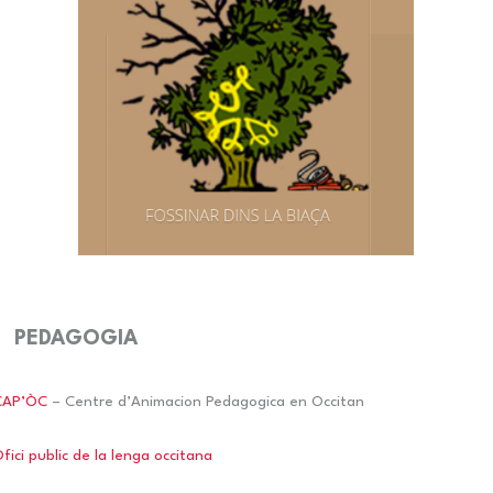
PEDAGOGIA
CAP’ÒC
– Centre d’Animacion Pedagogica en Occitan
fici public de la lenga occitana