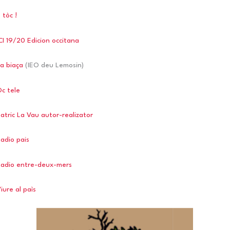
 tòc !
CI 19/20 Edicion occitana
a biaça
(IEO deu Lemosin)
c tele
atric La Vau autor-realizator
adio pais
adio entre-deux-mers
iure al paìs