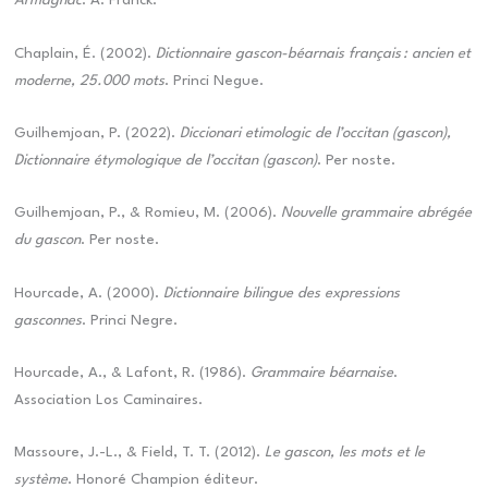
Armagnac
. A. Franck.
Chaplain, É. (2002).
Dictionnaire gascon-béarnais français : ancien et
moderne, 25.000 mots
. Princi Negue.
Guilhemjoan, P. (2022).
Diccionari etimologic de l’occitan (gascon),
Dictionnaire étymologique de l’occitan (gascon)
. Per noste.
Guilhemjoan, P., & Romieu, M. (2006).
Nouvelle grammaire abrégée
du gascon
. Per noste.
Hourcade, A. (2000).
Dictionnaire bilingue des expressions
gasconnes
. Princi Negre.
Hourcade, A., & Lafont, R. (1986).
Grammaire béarnaise
.
Association Los Caminaires.
Massoure, J.-L., & Field, T. T. (2012).
Le gascon, les mots et le
système
. Honoré Champion éditeur.