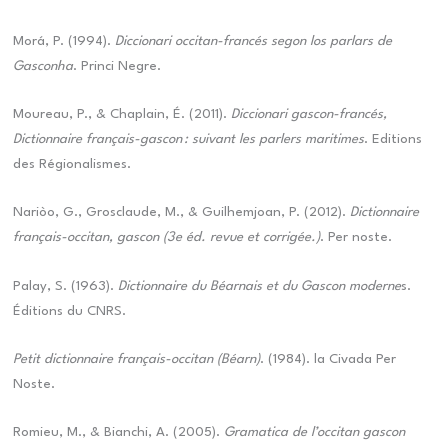
Morá, P. (1994).
Diccionari occitan-francés segon los parlars de
Gasconha
. Princi Negre.
Moureau, P., & Chaplain, É. (2011).
Diccionari gascon-francés,
Dictionnaire français-gascon : suivant les parlers maritimes
. Editions
des Régionalismes.
Nariòo, G., Grosclaude, M., & Guilhemjoan, P. (2012).
Dictionnaire
français-occitan, gascon (3e éd. revue et corrigée.)
. Per noste.
Palay, S. (1963).
Dictionnaire du Béarnais et du Gascon moderne
s.
Éditions du CNRS.
Petit dictionnaire français-occitan (Béarn)
. (1984). la Civada Per
Noste.
Romieu, M., & Bianchi, A. (2005).
Gramatica de l’occitan gascon