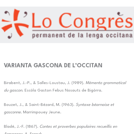
VARIANTA GASCONA DE L’OCCITAN
Birabent, J.-P., & Salles-Loustau, J. (1989).
Mémento grammatical
du gascon
. Escòla Gaston Febus Nosauts de Bigòrra.
Bouzet, J., & Saint-Bézard, M. (1963).
Syntaxe béarnaise et
gasconne
. Marrimpouey Jeune.
Bladé, J.-F. (1867).
Contes et proverbes populaires recueillis en