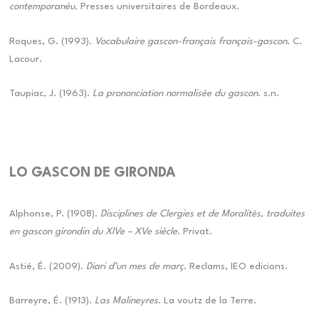
contemporanèu
. Presses universitaires de Bordeaux.
Roques, G. (1993).
Vocabulaire gascon-français français-gascon
. C.
Lacour.
Taupiac, J. (1963).
La prononciation normalisée du gascon
. s.n.
LO GASCON DE GIRONDA
Alphonse, P. (1908).
Disciplines de Clergies et de Moralités, traduites
en gascon girondin du XIVe – XVe siècle
. Privat.
Astié, É. (2009).
Diari d’un mes de març
. Reclams, IEO edicions.
Barreyre, É. (1913).
Las Malineyres
. La voutz de la Terre.