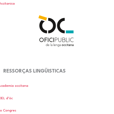
ccitanica
RESSORÇAS LINGÜISTICAS
cademia occitana
IEL d’òc
o Congres