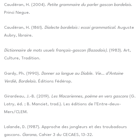
Caudéran, H. (2004).
Petite grammaire du parler gascon bordelais
.
Princi Negue.
Caudéran, H. (1861).
Dialecte bordelais : essai grammatical
. Auguste
Aubry, libraire.
Dictionnaire de mots usuels français-gascon (Bazadais)
. (1983). Art,
Culture, Tradition.
Gardy, Ph. (1990).
Donner sa langue au Diable. Vie… d’Antoine
Verdié, Bordelais
. Éditions Fédérop.
Girardeau, J.-B. (2019).
Les Macariennes, poème en vers gascons
(G.
Latry, éd. ; B. Manciet, trad.). Les éditions de l’Entre-deux-
Mers/CLEM.
Lalande, D. (1987). Approche des jongleurs et des troubadours
gascons.
Garona
, Cahier 3 du CECAES, 13-32.