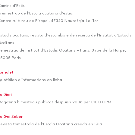
amins d’Estiu
remestrau de l’Escòla occitana d’estiu,
entre culturau de Picapol, 47340 Nautafaja-La-Tor
studis occitans, revista d’escambis e de recèrca de l’Institut d’Estudis
ccitans
emestrau de Institut d’Estudis Occitans – Paris, 8 rue de la Harpe,
5005 Paris
ornalet
uotidian d’informacions en linha
o Diari
agazina bimestriau publicat despuish 2008 per L’IEO OPM
o Gai Saber
evista trimestrala de l’Escòla Occitana creada en 1918