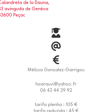
Calandreta de la Dauna,
33 avinguda de Genèva
33600 Peçac
Mélissa Gonzalez-Garrigou
hoarauvi@yahoo.fr
06 43 44 39 92
tarifa plenha : 105 €
tarifa reduzida : 45 €