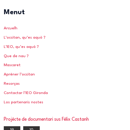
c
Menut
h
e
Arcuelh
r
L’occitan, qu’es aquò ?
c
h
L’IEO, qu’es aquò ?
e
Que de nau ?
r
Mascaret
Apréner l’occitan
:
Resorças
Contactar l’IEO Gironda
Los partenaris nostes
Projècte de documentari sus Fèlix Castanh
19
10