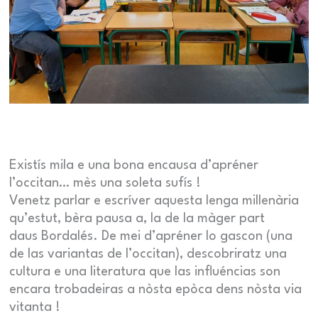
Existís mila e una bona encausa d’apréner
l’occitan… mès una soleta sufís !
Venetz parlar e escríver aquesta lenga millenària
qu’estut, bèra pausa a, la de la màger part
daus Bordalés. De mei d’apréner lo gascon (una
de las variantas de l’occitan), descobriratz una
cultura e una literatura que las influéncias son
encara trobadeiras a nòsta epòca dens nòsta via
vitanta !