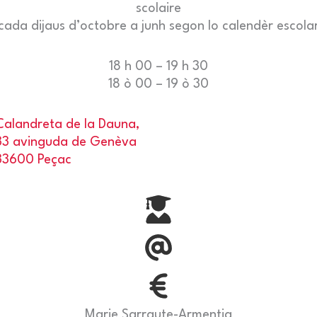
scolaire
cada dijaus d’octobre a junh segon lo calendèr escola
18 h 00 – 19 h 30
18 ò 00 – 19 ò 30
Calandreta de la Dauna,
33 avinguda de Genèva
33600 Peçac
Marie Sarraute-Armentia