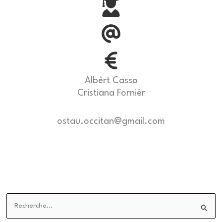
Albèrt Casso
Cristiana Fornièr
ostau.occitan@gmail.com
R
e