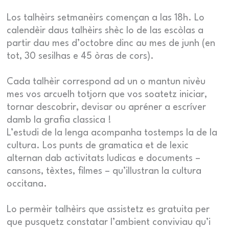
Los talhèirs setmanèirs començan a las 18h. Lo
calendèir daus talhèirs shèc lo de las escòlas a
partir dau mes d’octobre dinc au mes de junh (en
tot, 30 sesilhas e 45 òras de cors).
Cada talhèir correspond ad un o mantun nivèu
mes vos arcuelh totjorn que vos soatetz iniciar,
tornar descobrir, devisar ou apréner a escríver
damb la grafia classica !
L’estudi de la lenga acompanha tostemps la de la
cultura. Los punts de gramatica et de lexic
alternan dab activitats ludicas e documents –
cansons, tèxtes, filmes – qu’illustran la cultura
occitana.
Lo permèir talhèirs que assistetz es gratuita per
que pusquetz constatar l’ambient conviviau qu’i