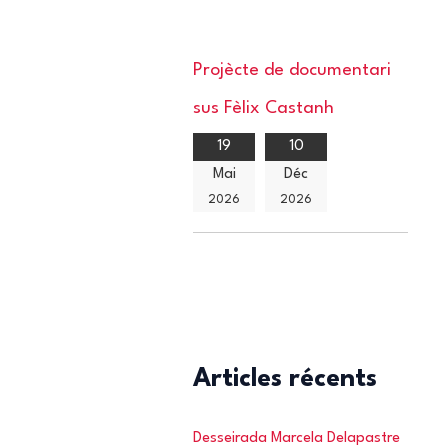
Projècte de documentari
sus Fèlix Castanh
19
10
Mai
Déc
2026
2026
Articles récents
Desseirada Marcela Delapastre