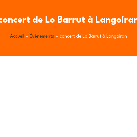
concert de Lo Barrut à Langoira
Accueil
Évènements
concert de Lo Barrut à Langoiran