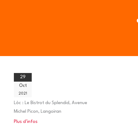
Aller
au
contenu
29
Oct
2021
Lòc :
Le Bistrot du Splendid, Avenue
Michel Picon, Langoiran
Plus d’infos