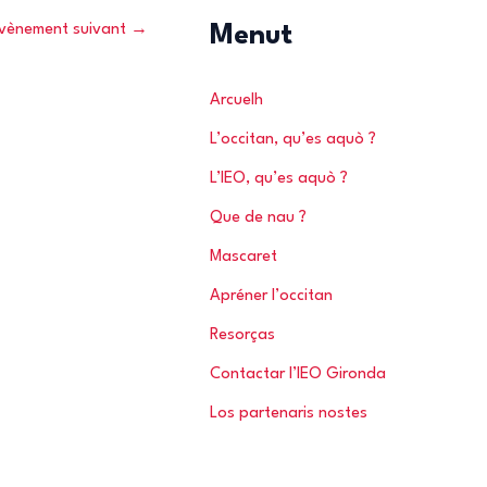
vènement suivant
→
r
Menut
c
h
Arcuelh
e
L’occitan, qu’es aquò ?
r
L’IEO, qu’es aquò ?
Que de nau ?
:
Mascaret
Apréner l’occitan
Resorças
Contactar l’IEO Gironda
Los partenaris nostes