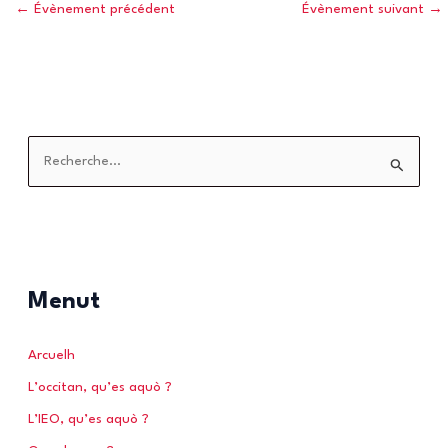
←
Évènement précédent
Évènement suivant
→
R
e
c
h
e
r
Menut
c
h
Arcuelh
e
L’occitan, qu’es aquò ?
r
L’IEO, qu’es aquò ?