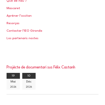
Que de nau ?
:
Mascaret
Apréner l’occitan
Resorças
Contactar l’IEO Gironda
Los partenaris nostes
Projècte de documentari sus Fèlix Castanh
19
10
Mai
Déc
2026
2026