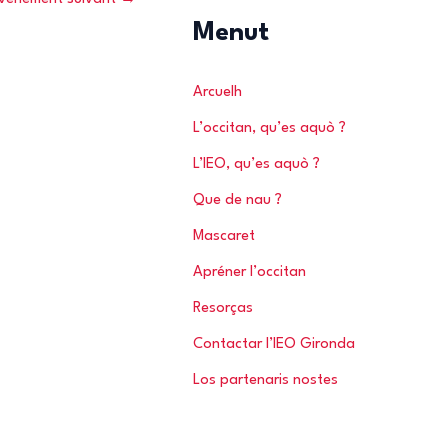
r
Menut
c
h
Arcuelh
e
L’occitan, qu’es aquò ?
r
L’IEO, qu’es aquò ?
Que de nau ?
:
Mascaret
Apréner l’occitan
Resorças
Contactar l’IEO Gironda
Los partenaris nostes