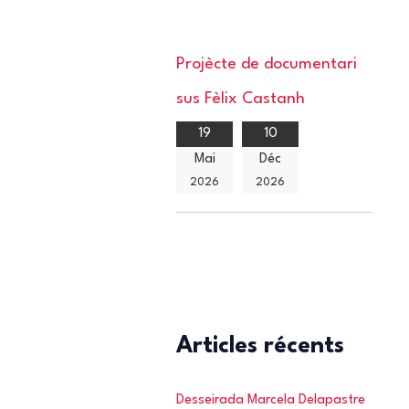
Projècte de documentari
sus Fèlix Castanh
19
10
Mai
Déc
2026
2026
Articles récents
Desseirada Marcela Delapastre