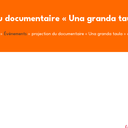
u documentaire « Una granda ta
Évènements
projection du documentaire « Una granda taula »
É