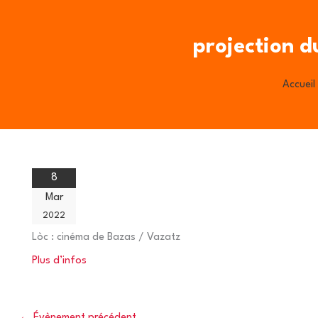
Aller
au
projection d
contenu
Accueil
8
Mar
2022
Lòc :
cinéma de Bazas / Vazatz
Plus d’infos
←
Évènement précédent