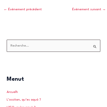
←
Évènement précédent
Évènement suivant
→
R
e
c
h
e
r
Menut
c
h
Arcuelh
e
L’occitan, qu’es aquò ?
r