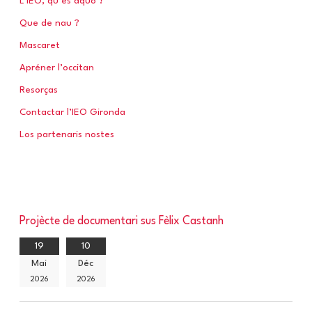
L’IEO, qu’es aquò ?
Que de nau ?
:
Mascaret
Apréner l’occitan
Resorças
Contactar l’IEO Gironda
Los partenaris nostes
Projècte de documentari sus Fèlix Castanh
19
10
Mai
Déc
2026
2026