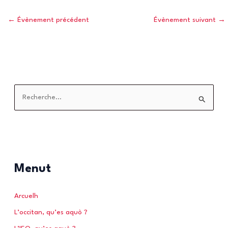
←
Évènement précédent
Évènement suivant
→
R
e
c
h
e
r
Menut
c
h
Arcuelh
e
L’occitan, qu’es aquò ?
r