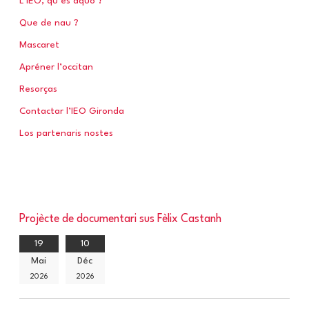
L’IEO, qu’es aquò ?
Que de nau ?
:
Mascaret
Apréner l’occitan
Resorças
Contactar l’IEO Gironda
Los partenaris nostes
Projècte de documentari sus Fèlix Castanh
19
10
Mai
Déc
2026
2026