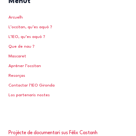
Menut
c
h
Arcuelh
e
L’occitan, qu’es aquò ?
r
L’IEO, qu’es aquò ?
Que de nau ?
:
Mascaret
Apréner l’occitan
Resorças
Contactar l’IEO Gironda
Los partenaris nostes
Projècte de documentari sus Fèlix Castanh