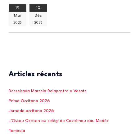
19
10
Mai
Déc
2026
2026
Articles récents
Desseirada Marcela Delapastre a Vasats
Prima Occitana 2026
Jornada occitana 2026
L’Ostau Occitan au colègi de Castèlnau dau Medòc
Tombola