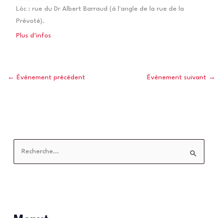
Lòc :
rue du Dr Albert Barraud (à l'angle de la rue de la
Prévoté).
Plus d’infos
←
Évènement précédent
Évènement suivant
→
R
e
c
h
e
r