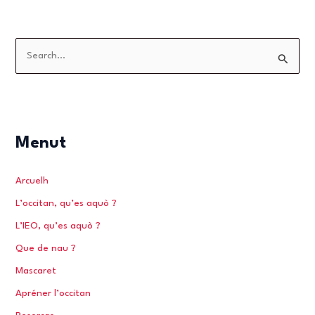
S
e
a
r
c
Menut
h
f
Arcuelh
o
L’occitan, qu’es aquò ?
r
L’IEO, qu’es aquò ?
:
Que de nau ?
Mascaret
Apréner l’occitan