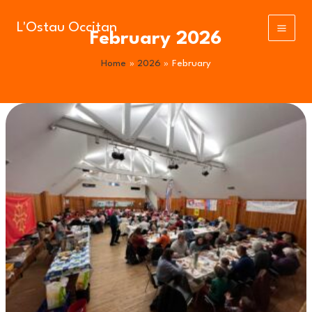
Skip
to
L'Ostau Occitan
February 2026
content
Home
2026
February