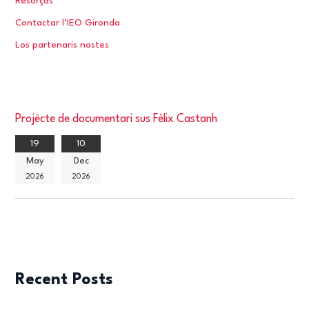
Resorças
Contactar l’IEO Gironda
Los partenaris nostes
Projècte de documentari sus Fèlix Castanh
19
10
May
Dec
2026
2026
Recent Posts