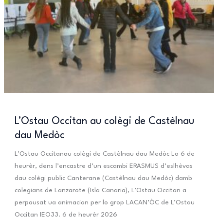
L’Ostau Occitan au colègi de Castèlnau
dau Medòc
L’Ostau Occitanau colègi de Castèlnau dau Medòc Lo 6 de
heurèr, dens l’encastre d’un escambi ERASMUS d’eslhèvas
dau colègi public Canterane (Castèlnau dau Medòc) damb
colegians de Lanzarote (Isla Canaria), L’Ostau Occitan a
perpausat ua animacion per lo grop LACAN’ÒC de L’Ostau
Occitan IEO33. 6 de heurèr 2026