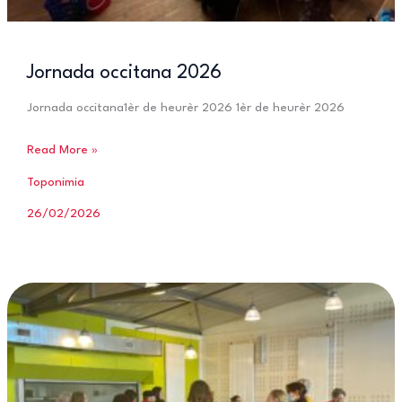
Jornada occitana 2026
Jornada occitana1èr de heurèr 2026 1èr de heurèr 2026
Jornada
Read More »
occitana
Toponimia
2026
26/02/2026