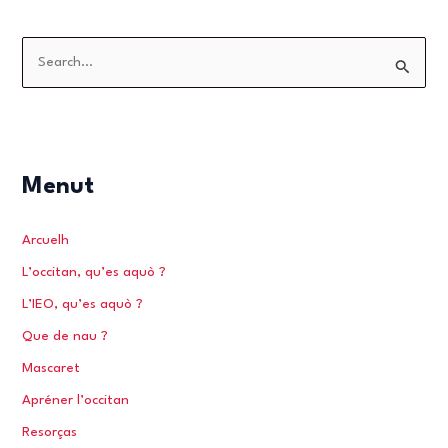
S
e
a
r
c
Menut
h
f
Arcuelh
o
L’occitan, qu’es aquò ?
r
L’IEO, qu’es aquò ?
:
Que de nau ?
Mascaret
Apréner l’occitan
Resorças