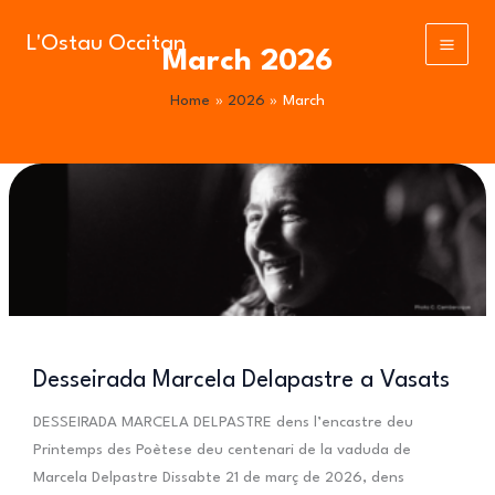
Skip
to
L'Ostau Occitan
March 2026
content
Home
2026
March
Desseirada Marcela Delapastre a Vasats
DESSEIRADA MARCELA DELPASTRE dens l’encastre deu
Printemps des Poètese deu centenari de la vaduda de
Marcela Delpastre Dissabte 21 de març de 2026, dens