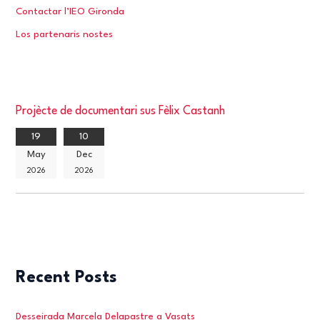
Contactar l’IEO Gironda
Los partenaris nostes
Projècte de documentari sus Fèlix Castanh
19
10
May
Dec
2026
2026
Recent Posts
Desseirada Marcela Delapastre a Vasats