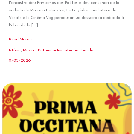
l’encastre deu Printemps des Poètes e deu centenari de la
vaduda de Marcela Delpastre, Le Polyèdre, mediatèca de
Vasats e lo Cinéma Vog perpausan ua desseirada dedicada à
l’òbra de la […]
Desseirada
Read More »
Marcela
Istòria
,
Musica
,
Patrimòni Immateriau
,
Legida
Delapastre
11/03/2026
a
Vasats