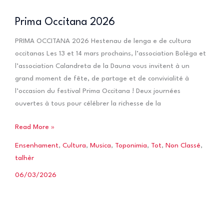
Prima Occitana 2026
PRIMA OCCITANA 2026 Hestenau de lenga e de cultura
occitanas Les 13 et 14 mars prochains, l’association Bolèga et
l’association Calandreta de la Dauna vous invitent à un
grand moment de fête, de partage et de convivialité à
l’occasion du festival Prima Occitana ! Deux journées
ouvertes à tous pour célébrer la richesse de la
Prima
Read More »
Occitana
Ensenhament
,
Cultura
,
Musica
,
Toponimia
,
Tot
,
Non Classé
,
2026
talhèr
06/03/2026