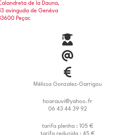
Calandreta de la Dauna,
33 avinguda de Genèva
33600 Peçac
Mélissa Gonzalez-Garrigou
hoarauvi@yahoo.fr
06 43 44 39 92
tarifa plenha : 105 €
tarifa reduzida : 45 €