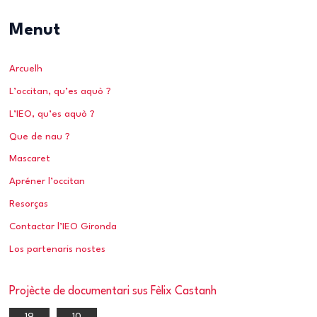
a
Menut
r
c
Arcuelh
h
L’occitan, qu’es aquò ?
f
o
L’IEO, qu’es aquò ?
r
Que de nau ?
:
Mascaret
Apréner l’occitan
Resorças
Contactar l’IEO Gironda
Los partenaris nostes
Projècte de documentari sus Fèlix Castanh
19
10