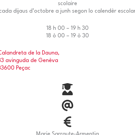
scolaire
cada dijaus d’octobre a junh segon lo calendèr escola
18 h 00 – 19 h 30
18 ò 00 – 19 ò 30
Calandreta de la Dauna,
33 avinguda de Genèva
33600 Peçac
Marie Sarraute-Armentia