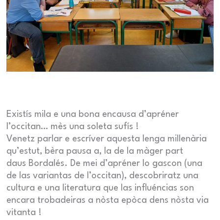
Existís mila e una bona encausa d’apréner
l’occitan… mès una soleta sufís !
Venetz parlar e escríver aquesta lenga millenària
qu’estut, bèra pausa a, la de la màger part
daus Bordalés. De mei d’apréner lo gascon (una
de las variantas de l’occitan), descobriratz una
cultura e una literatura que las influéncias son
encara trobadeiras a nòsta epòca dens nòsta via
vitanta !