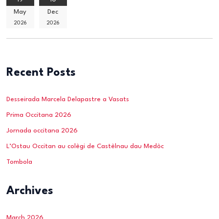
May
Dec
2026
2026
Recent Posts
Desseirada Marcela Delapastre a Vasats
Prima Occitana 2026
Jornada occitana 2026
L’Ostau Occitan au colègi de Castèlnau dau Medòc
Tombola
Archives
March 2026