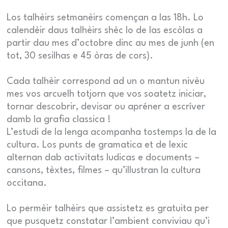
Los talhèirs setmanèirs començan a las 18h. Lo
calendèir daus talhèirs shèc lo de las escòlas a
partir dau mes d’octobre dinc au mes de junh (en
tot, 30 sesilhas e 45 òras de cors).
Cada talhèir correspond ad un o mantun nivèu
mes vos arcuelh totjorn que vos soatetz iniciar,
tornar descobrir, devisar ou apréner a escríver
damb la grafia classica !
L’estudi de la lenga acompanha tostemps la de la
cultura. Los punts de gramatica et de lexic
alternan dab activitats ludicas e documents –
cansons, tèxtes, filmes – qu’illustran la cultura
occitana.
Lo permèir talhèirs que assistetz es gratuita per
que pusquetz constatar l’ambient conviviau qu’i