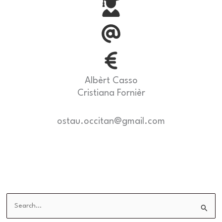
Albèrt Casso
Cristiana Fornièr
ostau.occitan@gmail.com
S
e