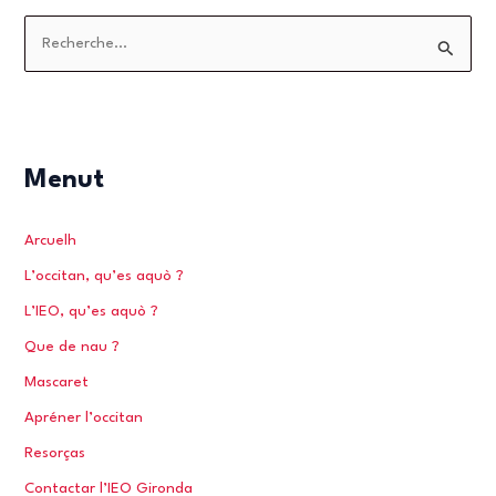
R
e
c
h
e
Menut
r
c
Arcuelh
h
L’occitan, qu’es aquò ?
e
L’IEO, qu’es aquò ?
r
Que de nau ?
Mascaret
:
Apréner l’occitan
Resorças
Contactar l’IEO Gironda