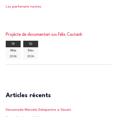
Los partenaris nostes
Projècte de documentari sus Fèlix Castanh
19
10
Mai
Déc
2026
2026
Articles récents
Desseirada Marcela Delapastre a Vasats