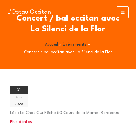
Aller
au
L'Ostau Occitan
Concert / bal occitan avec
contenu
Lo Silenci de la Flor
Accueil
Évènements
Concert / bal occitan avec Lo Silenci de la Flor
31
Jan
2020
Lòc :
Le Chat Qui Pêche 50 Cours de la Marne, Bordeaux
Plus d’infos