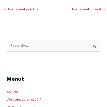
←
Évènement précédent
Évènement suivant
→
R
e
c
h
e
r
Menut
c
h
Arcuelh
e
L’occitan, qu’es aquò ?
r