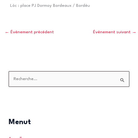
Lòc :
place PJ Dormoy Bordeaux / Bordèu
←
Évènement précédent
Évènement suivant
→
R
e
c
h
e
r
Menut
c
h