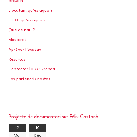
Arcuelh
e
L’occitan, qu’es aquò ?
r
L’IEO, qu’es aquò ?
Que de nau ?
:
Mascaret
Apréner l’occitan
Resorças
Contactar l’IEO Gironda
Los partenaris nostes
Projècte de documentari sus Fèlix Castanh
19
10
Mai
Déc