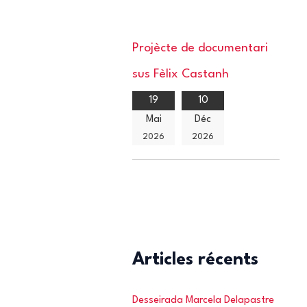
Projècte de documentari
sus Fèlix Castanh
19
10
Mai
Déc
2026
2026
Articles récents
Desseirada Marcela Delapastre