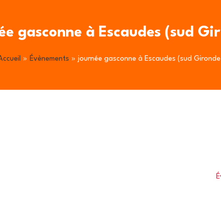
ée gasconne à Escaudes (sud Gi
Accueil
Évènements
journée gasconne à Escaudes (sud Gironde
É