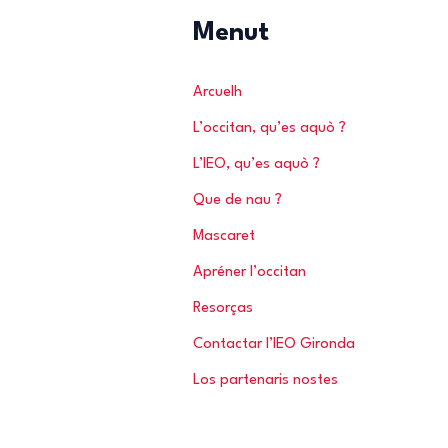
r
Menut
c
h
Arcuelh
e
L’occitan, qu’es aquò ?
r
L’IEO, qu’es aquò ?
Que de nau ?
:
Mascaret
Apréner l’occitan
Resorças
Contactar l’IEO Gironda
Los partenaris nostes