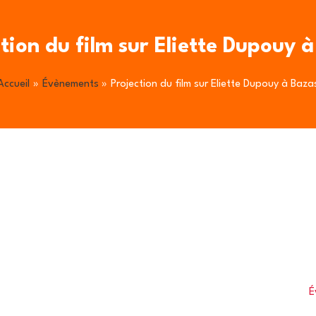
tion du film sur Eliette Dupouy 
Accueil
Évènements
Projection du film sur Eliette Dupouy à Baza
É