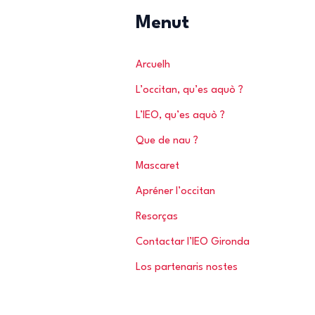
r
Menut
c
h
Arcuelh
e
L’occitan, qu’es aquò ?
r
L’IEO, qu’es aquò ?
Que de nau ?
:
Mascaret
Apréner l’occitan
Resorças
Contactar l’IEO Gironda
Los partenaris nostes