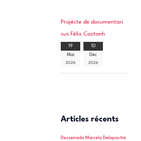
Projècte de documentari
sus Fèlix Castanh
19
10
Mai
Déc
2026
2026
Articles récents
Desseirada Marcela Delapastre