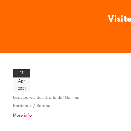
Skip
to
Visit
content
11
Apr
2021
Lòc :
parvis des Droits de l'Homme
Bordeaux / Bordèu
More info