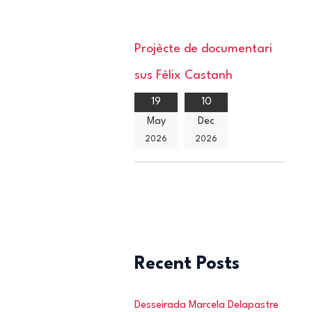
Projècte de documentari
sus Fèlix Castanh
19
10
May
Dec
2026
2026
Recent Posts
Desseirada Marcela Delapastre