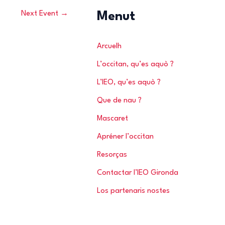
Next Event
→
h
Menut
f
o
Arcuelh
r
L’occitan, qu’es aquò ?
:
L’IEO, qu’es aquò ?
Que de nau ?
Mascaret
Apréner l’occitan
Resorças
Contactar l’IEO Gironda
Los partenaris nostes