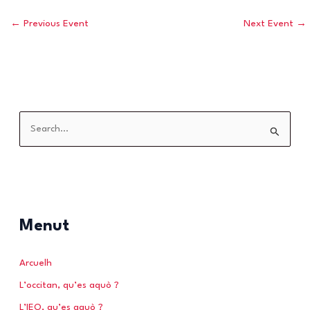
←
Previous Event
Next Event
→
S
e
a
r
c
h
Menut
f
o
Arcuelh
r
L’occitan, qu’es aquò ?
:
L’IEO, qu’es aquò ?