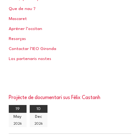
Que de nau ?
Mascaret
Apréner l’occitan
Resorças
Contactar l’IEO Gironda
Los partenaris nostes
Projècte de documentari sus Fèlix Castanh
19
10
May
Dec
2026
2026