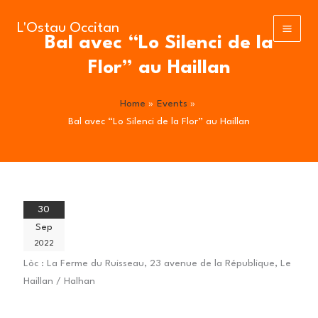
Skip
to
L'Ostau Occitan
Bal avec “Lo Silenci de la
content
Flor” au Haillan
Home
Events
Bal avec “Lo Silenci de la Flor” au Haillan
30
Sep
2022
Lòc :
La Ferme du Ruisseau, 23 avenue de la République, Le
Haillan / Halhan