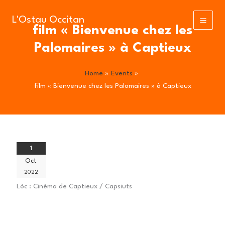
Skip
to
L'Ostau Occitan
film « Bienvenue chez les
content
Palomaires » à Captieux
Home
Events
film « Bienvenue chez les Palomaires » à Captieux
1
Oct
2022
Lòc :
Cinéma de Captieux / Capsiuts