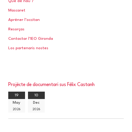
Que de nau ?
Mascaret
Apréner l’occitan
Resorças
Contactar l’IEO Gironda
Los partenaris nostes
Projècte de documentari sus Fèlix Castanh
19
10
May
Dec
2026
2026