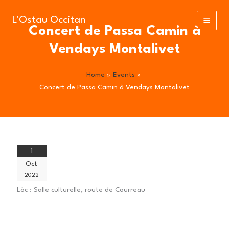
Skip
to
L'Ostau Occitan
Concert de Passa Camin à
content
Vendays Montalivet
Home
Events
Concert de Passa Camin à Vendays Montalivet
1
Oct
2022
Lòc :
Salle culturelle, route de Courreau