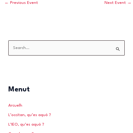
←
Previous Event
Next Event
→
S
e
a
r
c
h
Menut
f
o
Arcuelh
r
L’occitan, qu’es aquò ?
:
L’IEO, qu’es aquò ?