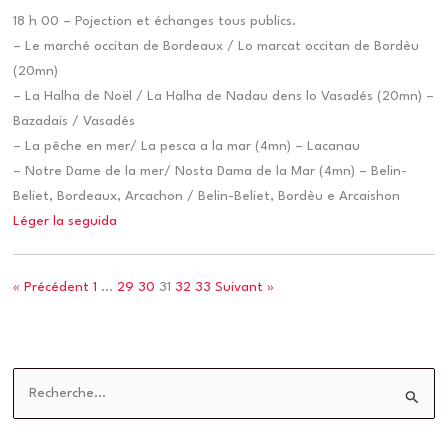
18 h 00 – Pojection et échanges tous publics.
– Le marché occitan de Bordeaux / Lo marcat occitan de Bordèu
(20mn)
– La Halha de Noël / La Halha de Nadau dens lo Vasadés (20mn) –
Bazadais / Vasadés
– La pêche en mer/ La pesca a la mar (4mn) – Lacanau
– Notre Dame de la mer/ Nosta Dama de la Mar (4mn) – Belin-
Beliet, Bordeaux, Arcachon / Belin-Beliet, Bordèu e Arcaishon
Léger la seguida
« Précédent
1
…
29
30
31
32
33
Suivant »
R
e
c