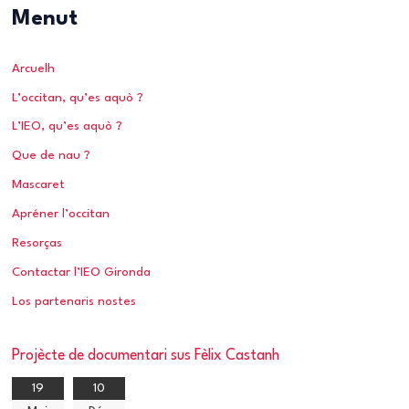
Menut
h
e
Arcuelh
r
L’occitan, qu’es aquò ?
c
h
L’IEO, qu’es aquò ?
e
Que de nau ?
r
Mascaret
Apréner l’occitan
:
Resorças
Contactar l’IEO Gironda
Los partenaris nostes
Projècte de documentari sus Fèlix Castanh
19
10