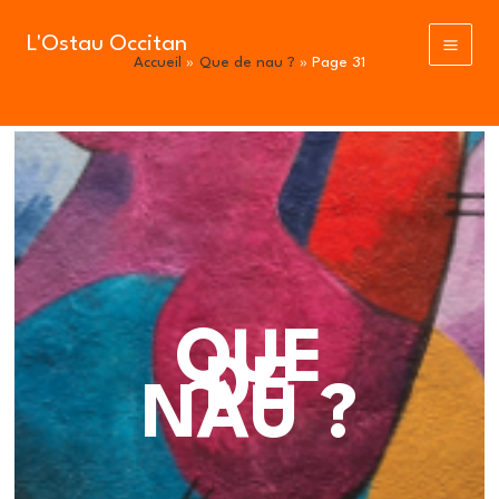
Aller
au
L'Ostau Occitan
Accueil
Que de nau ?
Page 31
contenu
QUE
DE
NAU ?