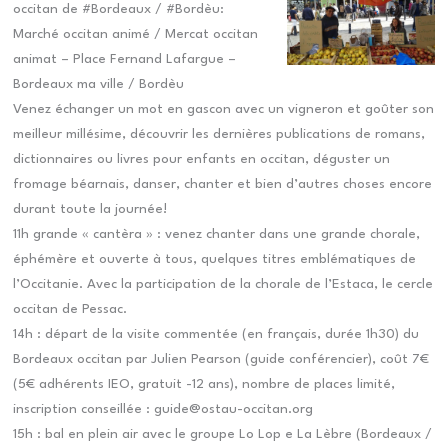
occitan de #Bordeaux / #Bordèu:
Marché occitan animé / Mercat occitan
animat – Place Fernand Lafargue –
Bordeaux ma ville / Bordèu
Venez échanger un mot en gascon avec un vigneron et goûter son
meilleur millésime, découvrir les dernières publications de romans,
dictionnaires ou livres pour enfants en occitan, déguster un
fromage béarnais, danser, chanter et bien d’autres choses encore
durant toute la journée!
11h grande « cantèra » : venez chanter dans une grande chorale,
éphémère et ouverte à tous, quelques titres emblématiques de
l’Occitanie. Avec la participation de la chorale de l’Estaca, le cercle
occitan de Pessac.
14h : départ de la visite commentée (en français, durée 1h30) du
Bordeaux occitan par Julien Pearson (guide conférencier), coût 7€
(5€ adhérents IEO, gratuit -12 ans), nombre de places limité,
inscription conseillée : guide@ostau-occitan.org
15h : bal en plein air avec le groupe Lo Lop e La Lèbre (Bordeaux /