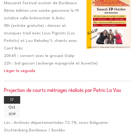
Mascaret festival occitan de Bordeaux
8ème édition une soirée gasconne le 19
octobre salle brémontier à Arès:
18h (entrée gratuite) : danses et
musiques trad avec Lous Pignots (Los
Pinhòts) et Lou Rebaley’t, chants avec
Cant’Arès
20h45 : concert avec le groupe Galip
22h : bal gascon (auberge espagnole et buvette)
Léger la seguida
Projection de courts métrages réalisés par Patric La Vau
17
Oct
2019
Lòc :
Archives départementales 72-78, cours Balguerie-
Stuttenberg Bordeaux / Bordèu